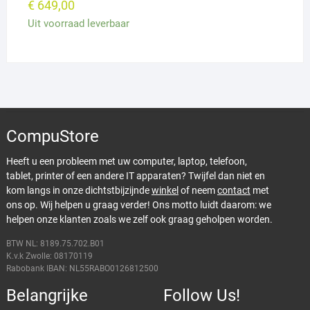
€
649,00
Uit voorraad leverbaar
CompuStore
Heeft u een probleem met uw computer, laptop, telefoon,
tablet, printer of een andere IT apparaten? Twijfel dan niet en
kom langs in onze dichtstbijzijnde
winkel
of neem
contact
met
ons op. Wij helpen u graag verder! Ons motto luidt daarom: we
helpen onze klanten zoals we zelf ook graag geholpen worden.
BTW NL: 8189.75.702.B01
K.v.k Zwolle: 08170119
Rabobank IBAN: NL55RABO0126812500
Belangrijke
Follow Us!