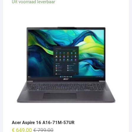
Uit voorraad leverbaar
Acer Aspire 16 A16-71M-57UR
Oorspronkelijke
Huidige
€
649,00
€
799,00