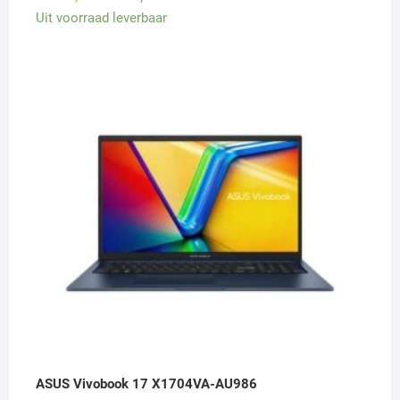
prijs
prijs
Uit voorraad leverbaar
was:
is:
€ 799,00.
€ 649,00.
ASUS Vivobook 17 X1704VA-AU986