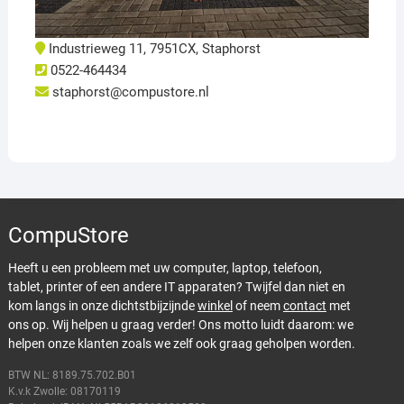
Industrieweg 11, 7951CX, Staphorst
0522-464434
staphorst@compustore.nl
CompuStore
Heeft u een probleem met uw computer, laptop, telefoon,
tablet, printer of een andere IT apparaten? Twijfel dan niet en
kom langs in onze dichtstbijzijnde
winkel
of neem
contact
met
ons op. Wij helpen u graag verder! Ons motto luidt daarom: we
helpen onze klanten zoals we zelf ook graag geholpen worden.
BTW NL: 8189.75.702.B01
K.v.k Zwolle: 08170119