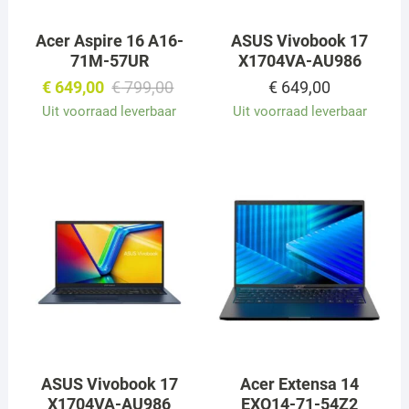
Acer Aspire 16 A16-
ASUS Vivobook 17
71M-57UR
X1704VA-AU986
Oorspronkelijke
Huidige
€
649,00
€
799,00
€
649,00
prijs
prijs
Uit voorraad leverbaar
Uit voorraad leverbaar
was:
is:
€ 799,00.
€ 649,00.
ASUS Vivobook 17
Acer Extensa 14
X1704VA-AU986
EXO14-71-54Z2