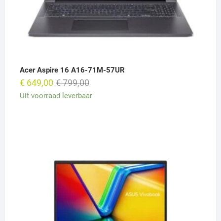
Acer Aspire 16 A16-71M-57UR
Oorspronkelijke
Huidige
€
649,00
€
799,00
prijs
prijs
Uit voorraad leverbaar
was:
is:
€ 799,00.
€ 649,00.