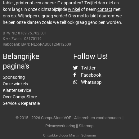
tablet, printer of een andere IT apparaten? Twijfel dan niet en
kom langs in onze dichtstbijzijnde
winkel
of neem
contact
met
ons op. Wij helpen u graag verder! Ons motto luidt daarom: we
helpen onze klanten zoals we zelf ook graag geholpen worden.
BTW NL: 8189.75.702.B01
K.v.k Zwolle: 08170119
Rabobank IBAN: NL55RABO0126812500
Belangrijke
Follow Us!
pagina's
Twitter
Facebook
Sponsoring
Whatsapp
Onze winkels
Klantenservice
Over CompuStore
Service & Reparatie
© 2015 - 2026 CompuStore VOF - Alle rechten voorbehouden ||
Privacyverklaring
||
Sitemap
Ontwikkeld door
Martijn Schuman