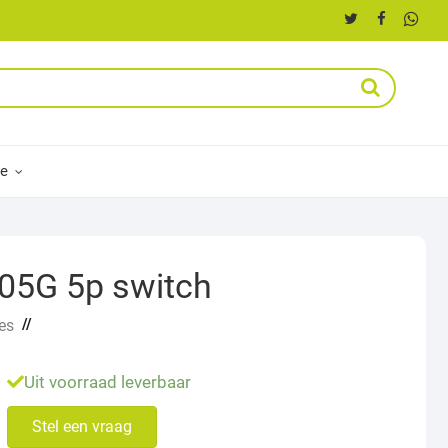
ce
05G 5p switch
//
es
Uit voorraad leverbaar
Stel een vraag