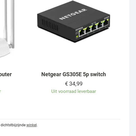
outer
Netgear GS305E 5p switch
€
34,99
r
Uit voorraad leverbaar
dichtstbijzijnde
winkel
.