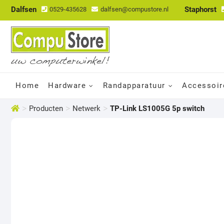
Dalfsen
Staphorst
0529-435628
dalfsen@compustore.nl
Home
Hardware
Randapparatuur
Accessoir
>
>
>
Producten
Netwerk
TP-Link LS1005G 5p switch