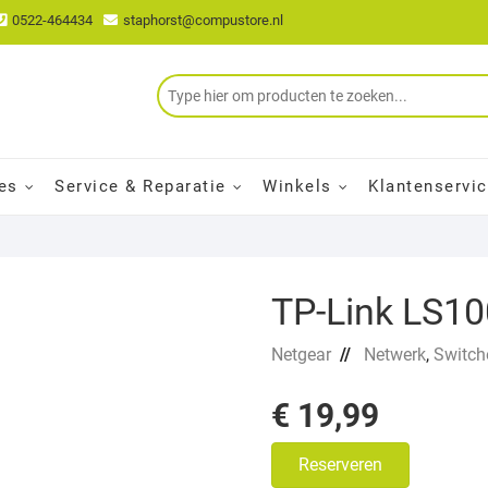
0522-464434
staphorst@compustore.nl
es
Service & Reparatie
Winkels
Klantenservi
TP-Link LS10
Netgear
//
Netwerk
,
Switch
€
19,99
Reserveren