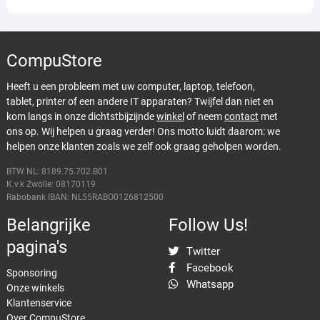
CompuStore
Heeft u een probleem met uw computer, laptop, telefoon,
tablet, printer of een andere IT apparaten? Twijfel dan niet en
kom langs in onze dichtstbijzijnde
winkel
of neem
contact
met
ons op. Wij helpen u graag verder! Ons motto luidt daarom: we
helpen onze klanten zoals we zelf ook graag geholpen worden.
BTW NL: 8189.75.702.B01
K.v.k Zwolle: 08170119
Rabobank IBAN: NL55RABO0126812500
Belangrijke
Follow Us!
pagina's
Twitter
Facebook
Sponsoring
Whatsapp
Onze winkels
Klantenservice
Over CompuStore