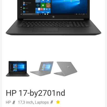
HP 17-by2701nd
//
HP
//
17,3 inch
,
Laptops