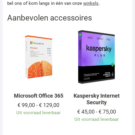
bel ons of kom langs in één van onze
winkels
.
Aanbevolen accessoires
Microsoft Office 365
Kaspersky Internet
Security
Prijsklasse:
€
99,00
-
€
129,00
€ 99,00
Prijskla
€
45,00
-
€
75,00
Uit voorraad leverbaar
tot
€ 45,00
Uit voorraad leverbaar
€ 129,00
tot
€ 75,00