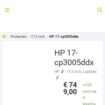
>
>
>
Producten
17,3 inch
HP 17-cp3005ddx
HP 17-
cp3005ddx
HP
//
17,3 inch
,
Laptops
//
€
74
Uit
9,00
voorraa
d
leverba