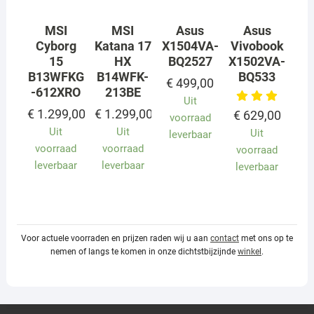
MSI
MSI
Asus
Asus
Cyborg
Katana 17
X1504VA-
Vivobook
15
HX
BQ2527
X1502VA-
B13WFKG
B14WFK-
BQ533
€
499,00
-612XRO
213BE
Uit
€
1.299,00
€
1.299,00
€
629,00
voorraad
Uit
Uit
Uit
leverbaar
voorraad
voorraad
voorraad
leverbaar
leverbaar
leverbaar
Voor actuele voorraden en prijzen raden wij u aan
contact
met ons op te
nemen of langs te komen in onze dichtstbijzijnde
winkel
.