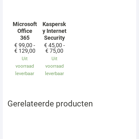
Microsoft
Kaspersk
Office
y Internet
365
Security
€
99,00
-
€
45,00
-
Prijsklasse:
Prijsklasse:
€
129,00
€
75,00
€ 99,00
€ 45,00
Uit
Uit
tot
tot
voorraad
voorraad
€ 129,00
€ 75,00
leverbaar
leverbaar
Gerelateerde producten