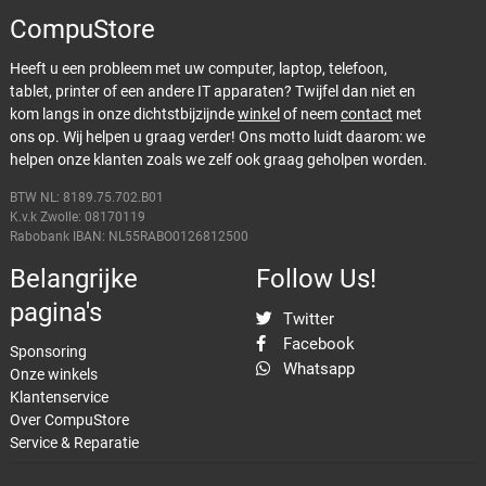
CompuStore
Heeft u een probleem met uw computer, laptop, telefoon,
tablet, printer of een andere IT apparaten? Twijfel dan niet en
kom langs in onze dichtstbijzijnde
winkel
of neem
contact
met
ons op. Wij helpen u graag verder! Ons motto luidt daarom: we
helpen onze klanten zoals we zelf ook graag geholpen worden.
BTW NL: 8189.75.702.B01
K.v.k Zwolle: 08170119
Rabobank IBAN: NL55RABO0126812500
Belangrijke
Follow Us!
pagina's
Twitter
Facebook
Sponsoring
Whatsapp
Onze winkels
Klantenservice
Over CompuStore
Service & Reparatie