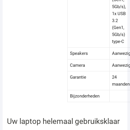
5Gb/s),
1x USB
3.2
(Gen1,
5Gb/s)
type-C
Speakers
Aanwezi
Camera
Aanwezi
Garantie
24
maanden
Bijzonderheden
Uw laptop helemaal gebruiksklaar