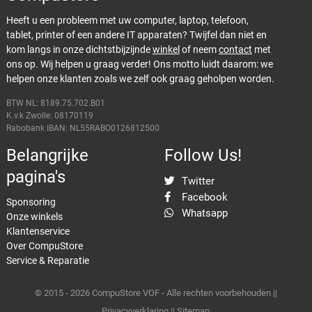
Heeft u een probleem met uw computer, laptop, telefoon,
tablet, printer of een andere IT apparaten? Twijfel dan niet en
kom langs in onze dichtstbijzijnde
winkel
of neem
contact
met
ons op. Wij helpen u graag verder! Ons motto luidt daarom: we
helpen onze klanten zoals we zelf ook graag geholpen worden.
BTW NL: 8189.75.702.B01
K.v.k Zwolle: 08170119
Rabobank IBAN: NL55RABO0126812500
Belangrijke
Follow Us!
pagina's
Twitter
Facebook
Sponsoring
Whatsapp
Onze winkels
Klantenservice
Over CompuStore
Service & Reparatie
© 2015 - 2026 CompuStore VOF - Alle rechten voorbehouden ||
Privacyverklaring
||
Sitemap