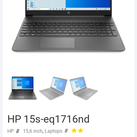
HP 15s-eq1716nd
//
HP
//
15,6 inch
,
Laptops