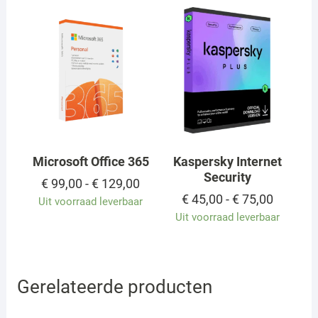
Microsoft Office 365
Kaspersky Internet
Security
Prijsklasse:
€
99,00
-
€
129,00
€ 99,00
Prijskla
€
45,00
-
€
75,00
Uit voorraad leverbaar
tot
€ 45,00
Uit voorraad leverbaar
€ 129,00
tot
€ 75,00
Gerelateerde producten