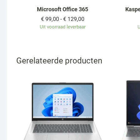
Microsoft Office 365
Kaspe
Prijsklasse:
€
99,00
-
€
129,00
€ 99,00
Uit voorraad leverbaar
U
tot
€ 129,00
Gerelateerde producten