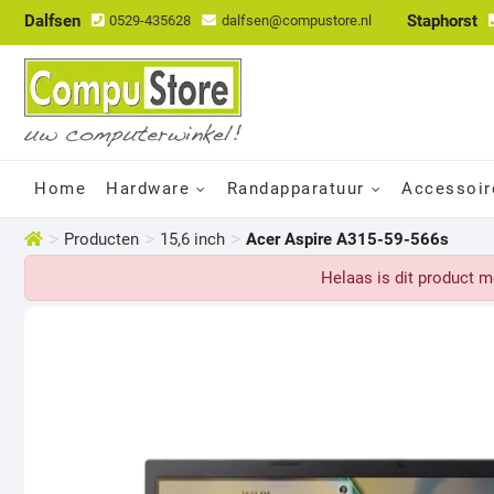
Dalfsen
Staphorst
0529-435628
dalfsen@compustore.nl
Home
Hardware
Randapparatuur
Accessoir
>
>
>
Producten
15,6 inch
Acer Aspire A315-59-566s
Helaas is dit product 