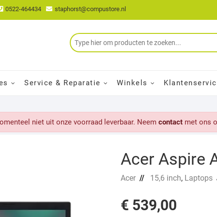
0522-464434
staphorst@compustore.nl
es
Service & Reparatie
Winkels
Klantenservi
momenteel niet uit onze voorraad leverbaar. Neem
contact
met ons o
Acer Aspire 
Acer
//
15,6 inch
,
Laptops
€
539,00