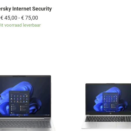
rsky Internet Security
Prijsklasse:
€
45,00
-
€
75,00
€ 45,00
it voorraad leverbaar
tot
€ 75,00