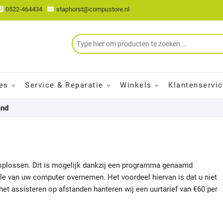
0522-464434
staphorst@compustore.nl
es
Service & Reparatie
Winkels
Klantenservi
and
oplossen. Dit is mogelijk dankzij een programma genaamd
ole van uw computer overnemen. Het voordeel hiervan is dat u niet
het assisteren op afstanden hanteren wij een uurtarief van €60 per