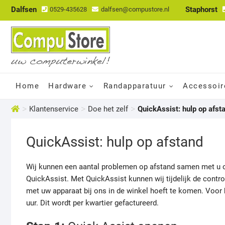
Dalfsen
Staphorst
0529-435628
dalfsen@compustore.nl
Home
Hardware
Randapparatuur
Accessoir
>
>
>
Klantenservice
Doe het zelf
QuickAssist: hulp op afst
QuickAssist: hulp op afstand
Wij kunnen een aantal problemen op afstand samen met u 
QuickAssist. Met QuickAssist kunnen wij tijdelijk de contr
met uw apparaat bij ons in de winkel hoeft te komen. Voor 
uur. Dit wordt per kwartier gefactureerd.