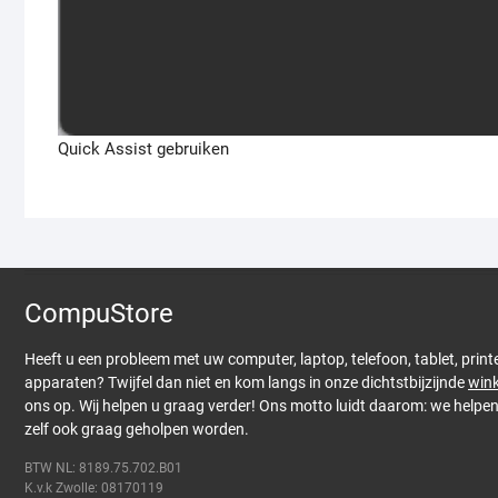
Quick Assist gebruiken
CompuStore
Heeft u een probleem met uw computer, laptop, telefoon, tablet, print
apparaten? Twijfel dan niet en kom langs in onze dichtstbijzijnde
wink
ons op. Wij helpen u graag verder! Ons motto luidt daarom: we helpe
zelf ook graag geholpen worden.
BTW NL: 8189.75.702.B01
K.v.k Zwolle: 08170119