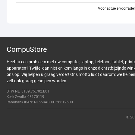
Voor actuele voorraden
CompuStore
Heeft u een probleem met uw computer, laptop, telefoon, tablet, print
apparaten? Twijfel dan niet en kom langs in onze dichtstbijzijnde
wink
ons op. Wij helpen u graag verder! Ons motto luidt daarom: we helpe
zelf ook graag geholpen worden.
BTW NL: 8189.75.702.B01
K.v.k Zwolle: 08170119
Rabobank IBAN: NL55RABO0126812500
© 20