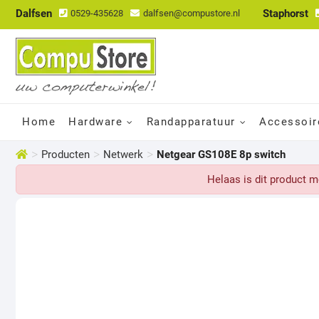
Dalfsen
Staphorst
0529-435628
dalfsen@compustore.nl
Home
Hardware
Randapparatuur
Accessoir
>
>
>
Producten
Netwerk
Netgear GS108E 8p switch
Helaas is dit product 