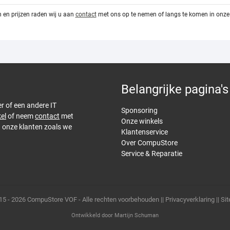
 en prijzen raden wij u aan
contact
met ons op te nemen of langs te komen in onze 
Belangrijke pagina's
er of een andere IT
Sponsoring
el
of neem
contact
met
Onze winkels
n onze klanten zoals we
Klantenservice
Over CompuStore
Service & Reparatie
15 - 2026 CompuStore VOF - Alle rechten voorbehouden ||
Privacyverklaring
||
Si
Ontwikkeld door
Martijn Schuman