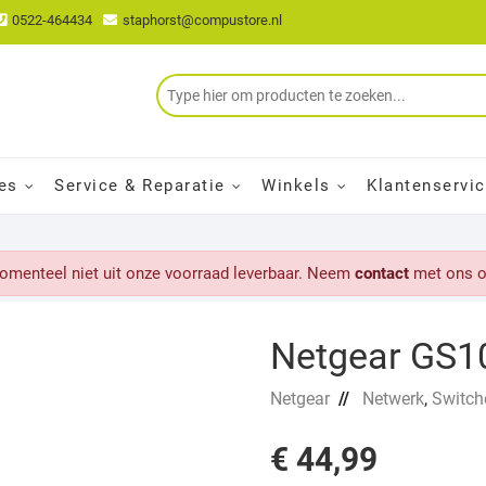
0522-464434
staphorst@compustore.nl
es
Service & Reparatie
Winkels
Klantenservi
momenteel niet uit onze voorraad leverbaar. Neem
contact
met ons o
Netgear GS1
Netgear
//
Netwerk
,
Switch
€
44,99