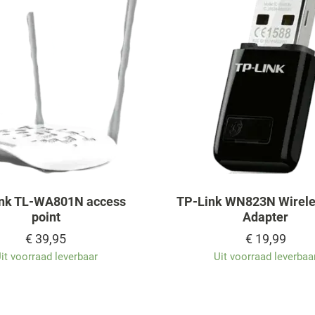
nk TL-WA801N access
TP-Link WN823N Wirel
point
Adapter
€
39,95
€
19,99
it voorraad leverbaar
Uit voorraad leverbaa