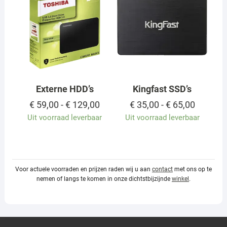
Externe HDD’s
Kingfast SSD’s
Prijsklasse:
Prijskla
€
59,00
-
€
129,00
€
35,00
-
€
65,00
€ 59,00
€ 35,00
Uit voorraad leverbaar
Uit voorraad leverbaar
tot
tot
€ 129,00
€ 65,00
Voor actuele voorraden en prijzen raden wij u aan
contact
met ons op te
nemen of langs te komen in onze dichtstbijzijnde
winkel
.