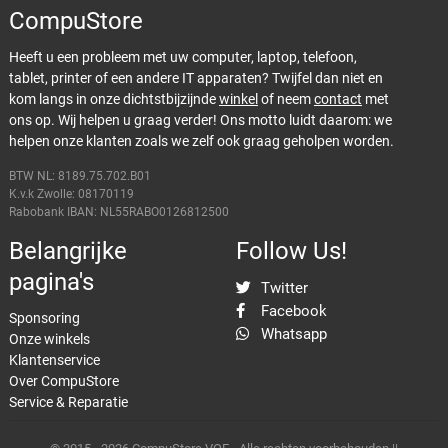
CompuStore
Heeft u een probleem met uw computer, laptop, telefoon,
tablet, printer of een andere IT apparaten? Twijfel dan niet en
kom langs in onze dichtstbijzijnde
winkel
of neem
contact
met
ons op. Wij helpen u graag verder! Ons motto luidt daarom: we
helpen onze klanten zoals we zelf ook graag geholpen worden.
BTW NL: 8189.75.702.B01
K.v.k Zwolle: 08170119
Rabobank IBAN: NL55RABO0126812500
Belangrijke
Follow Us!
pagina's
Twitter
Facebook
Sponsoring
Whatsapp
Onze winkels
Klantenservice
Over CompuStore
Service & Reparatie