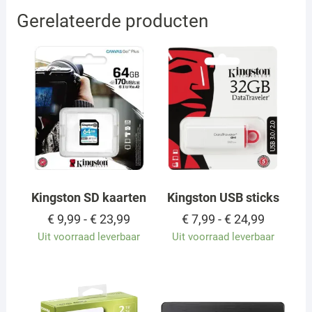
Gerelateerde producten
Kingston SD kaarten
Kingston USB sticks
Prijsklasse:
Prijsklas
€
9,99
-
€
23,99
€
7,99
-
€
24,99
€ 9,99
€ 7,99
Uit voorraad leverbaar
Uit voorraad leverbaar
tot
tot
€ 23,99
€ 24,99