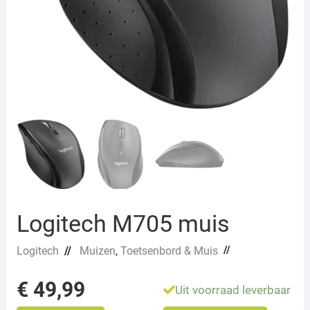
Logitech M705 muis
//
Logitech
//
Muizen
,
Toetsenbord & Muis
€
49,99
Uit voorraad leverbaar