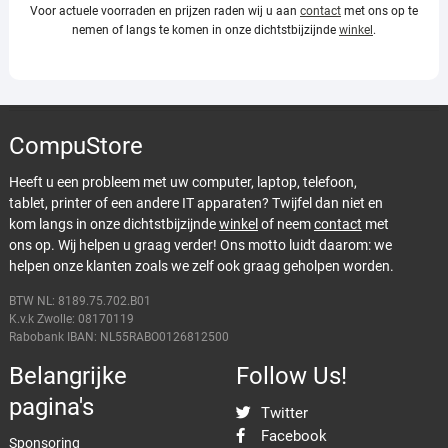
Voor actuele voorraden en prijzen raden wij u aan
contact
met ons op te
nemen of langs te komen in onze dichtstbijzijnde
winkel
.
CompuStore
Heeft u een probleem met uw computer, laptop, telefoon,
tablet, printer of een andere IT apparaten? Twijfel dan niet en
kom langs in onze dichtstbijzijnde
winkel
of neem
contact
met
ons op. Wij helpen u graag verder! Ons motto luidt daarom: we
helpen onze klanten zoals we zelf ook graag geholpen worden.
BTW NL: 8189.75.702.B01
K.v.k Zwolle: 08170119
Rabobank IBAN: NL55RABO0126812500
Belangrijke
Follow Us!
pagina's
Twitter
Facebook
Sponsoring