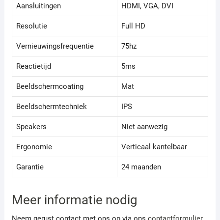
Aansluitingen
HDMI, VGA, DVI
Resolutie
Full HD
Vernieuwingsfrequentie
75hz
Reactietijd
5ms
Beeldschermcoating
Mat
Beeldschermtechniek
IPS
Speakers
Niet aanwezig
Ergonomie
Verticaal kantelbaar
Garantie
24 maanden
Meer informatie nodig
Neem gerust contact met ons op via ons
contactformulier
,