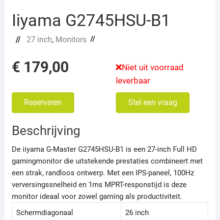
Iiyama G2745HSU-B1
//
//
27 inch
,
Monitors
€
179,00
Niet uit voorraad
leverbaar
Reserveren
Stel een vraag
Beschrijving
De iiyama G-Master G2745HSU-B1 is een 27-inch Full HD
gamingmonitor die uitstekende prestaties combineert met
een strak, randloos ontwerp.
Met een IPS-paneel, 100Hz
verversingssnelheid en 1ms MPRT-responstijd is deze
monitor ideaal voor zowel gaming als productiviteit.
Schermdiagonaal
26 inch