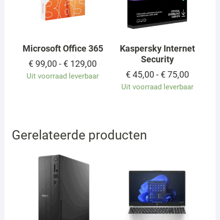
Microsoft Office 365
Kaspersky Internet
Security
Prijsklasse:
€
99,00
-
€
129,00
€ 99,00
Prijskla
€
45,00
-
€
75,00
Uit voorraad leverbaar
tot
€ 45,00
Uit voorraad leverbaar
€ 129,00
tot
€ 75,00
Gerelateerde producten