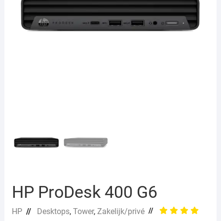
HP ProDesk 400 G6
//
HP
//
Desktops
,
Tower
,
Zakelijk/privé