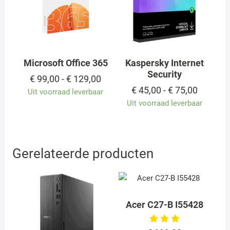
Microsoft Office 365
Kaspersky Internet
Security
Prijsklasse:
€
99,00
-
€
129,00
€ 99,00
Prijskla
€
45,00
-
€
75,00
Uit voorraad leverbaar
tot
€ 45,00
Uit voorraad leverbaar
€ 129,00
tot
€ 75,00
Gerelateerde producten
Acer C27-B I55428