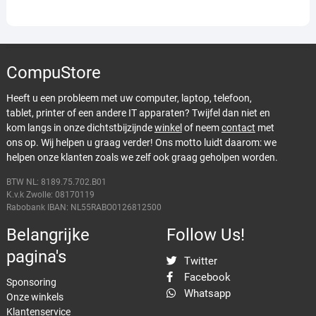
CompuStore
Heeft u een probleem met uw computer, laptop, telefoon,
tablet, printer of een andere IT apparaten? Twijfel dan niet en
kom langs in onze dichtstbijzijnde
winkel
of neem
contact
met
ons op. Wij helpen u graag verder! Ons motto luidt daarom: we
helpen onze klanten zoals we zelf ook graag geholpen worden.
BTW NL: 8189.75.702.B01
K.v.k Zwolle: 08170119
Rabobank IBAN: NL55RABO0126812500
Belangrijke
Follow Us!
pagina's
Twitter
Facebook
Sponsoring
Whatsapp
Onze winkels
Klantenservice