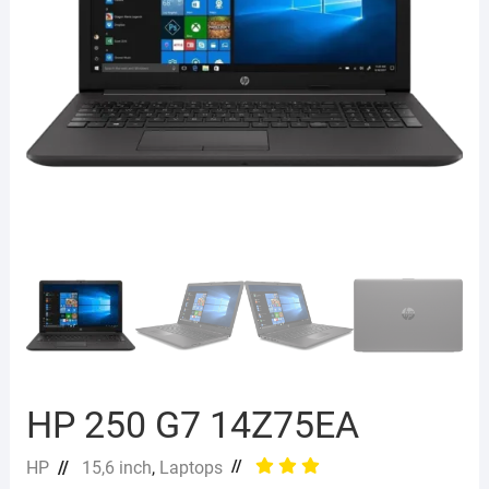
HP 250 G7 14Z75EA
//
HP
//
15,6 inch
,
Laptops