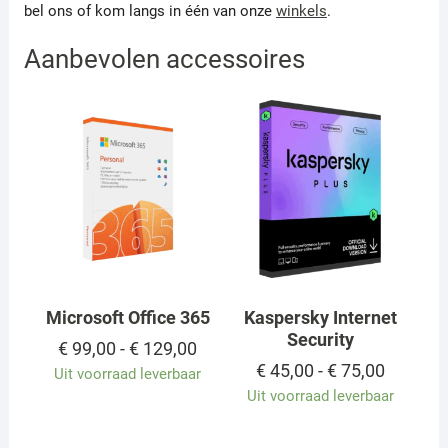
bel ons of kom langs in één van onze
winkels
.
Aanbevolen accessoires
Microsoft Office 365
Kaspersky Internet
Security
Prijsklasse:
€
99,00
-
€
129,00
€ 99,00
Prijskla
€
45,00
-
€
75,00
Uit voorraad leverbaar
tot
€ 45,00
Uit voorraad leverbaar
€ 129,00
tot
€ 75,00