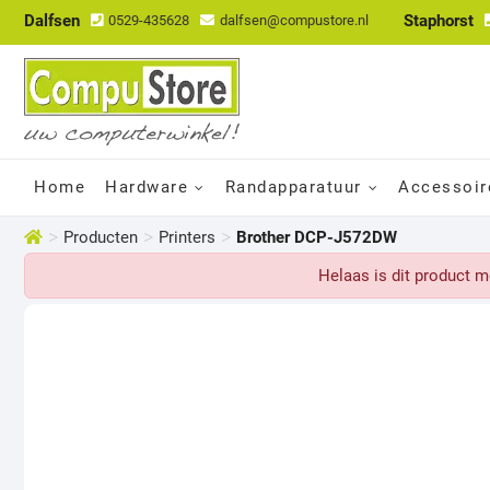
Dalfsen
Staphorst
0529-435628
dalfsen@compustore.nl
Home
Hardware
Randapparatuur
Accessoir
>
>
>
Producten
Printers
Brother DCP-J572DW
Helaas is dit product 