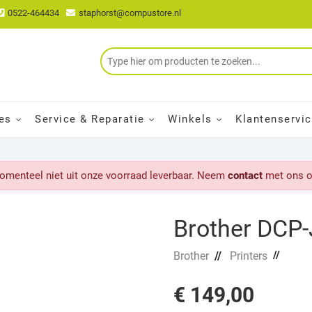
0522-464434
staphorst@compustore.nl
es
Service & Reparatie
Winkels
Klantenservi
momenteel niet uit onze voorraad leverbaar. Neem
contact
met ons o
Brother DCP
//
Brother
//
Printers
€
149,00