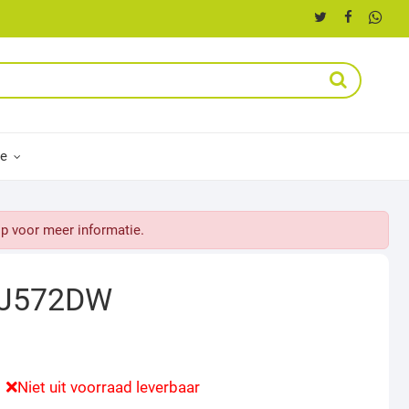
ce
p voor meer informatie.
-J572DW
Niet uit voorraad leverbaar