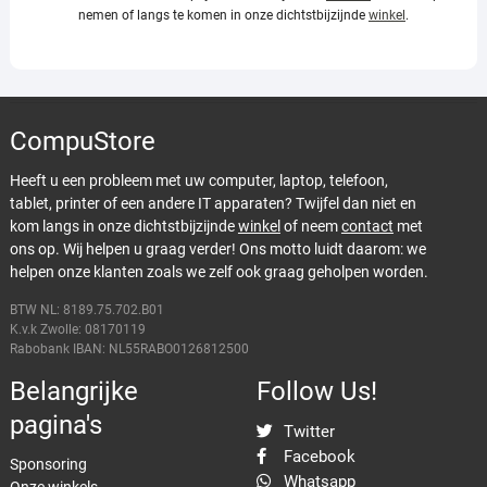
nemen of langs te komen in onze dichtstbijzijnde
winkel
.
CompuStore
Heeft u een probleem met uw computer, laptop, telefoon,
tablet, printer of een andere IT apparaten? Twijfel dan niet en
kom langs in onze dichtstbijzijnde
winkel
of neem
contact
met
ons op. Wij helpen u graag verder! Ons motto luidt daarom: we
helpen onze klanten zoals we zelf ook graag geholpen worden.
BTW NL: 8189.75.702.B01
K.v.k Zwolle: 08170119
Rabobank IBAN: NL55RABO0126812500
Belangrijke
Follow Us!
pagina's
Twitter
Facebook
Sponsoring
Whatsapp
Onze winkels