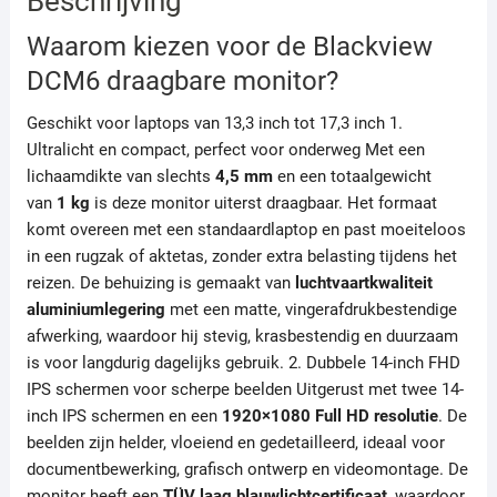
Beschrijving
Waarom kiezen voor de Blackview
DCM6 draagbare monitor?
Geschikt voor laptops van 13,3 inch tot 17,3 inch 1.
Ultralicht en compact, perfect voor onderweg Met een
lichaamdikte van slechts
4,5 mm
en een totaalgewicht
van
1 kg
is deze monitor uiterst draagbaar. Het formaat
komt overeen met een standaardlaptop en past moeiteloos
in een rugzak of aktetas, zonder extra belasting tijdens het
reizen. De behuizing is gemaakt van
luchtvaartkwaliteit
aluminiumlegering
met een matte, vingerafdrukbestendige
afwerking, waardoor hij stevig, krasbestendig en duurzaam
is voor langdurig dagelijks gebruik. 2. Dubbele 14-inch FHD
IPS schermen voor scherpe beelden Uitgerust met twee 14-
inch IPS schermen en een
1920×1080 Full HD resolutie
. De
beelden zijn helder, vloeiend en gedetailleerd, ideaal voor
documentbewerking, grafisch ontwerp en videomontage. De
monitor heeft een
TÜV laag blauwlichtcertificaat
, waardoor