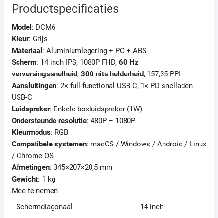
Productspecificaties
Model
: DCM6
Kleur
: Grijs
Materiaal
: Aluminiumlegering + PC + ABS
Scherm
: 14 inch IPS, 1080P FHD,
60 Hz
verversingssnelheid
,
300 nits helderheid
, 157,35 PPI
Aansluitingen
: 2× full-functional USB-C, 1× PD snelladen
USB-C
Luidspreker
: Enkele boxluidspreker (1W)
Ondersteunde resolutie
: 480P – 1080P
Kleurmodus
: RGB
Compatibele systemen
: macOS / Windows / Android / Linux
/ Chrome OS
Afmetingen
: 345×207×20,5 mm
Gewicht
: 1 kg
Mee te nemen
Schermdiagonaal
14 inch