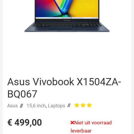
Asus Vivobook X1504ZA-
BQ067
//
Asus
//
15,6 inch
,
Laptops
€
499,00
Niet uit voorraad
leverbaar