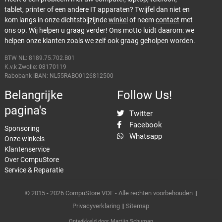
tablet, printer of een andere IT apparaten? Twijfel dan niet en
kom langs in onze dichtstbijzijnde
winkel
of neem
contact
met
ons op. Wij helpen u graag verder! Ons motto luidt daarom: we
helpen onze klanten zoals we zelf ook graag geholpen worden.
BTW NL: 8189.75.702.B01
K.v.k Zwolle: 08170119
Rabobank IBAN: NL55RABO0126812500
Belangrijke
Follow Us!
pagina's
Twitter
Facebook
Sponsoring
Whatsapp
Onze winkels
Klantenservice
Over CompuStore
Service & Reparatie
© 2015 - 2026 CompuStore VOF - Alle rechten voorbehouden ||
Privacyverklaring
||
Sitemap
Ontwikkeld door
Martijn Schuman