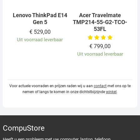
Lenovo ThinkPad E14
Acer Travelmate
Gen 5
TMP214-55-G2-TCO-
53FL
€
529,00
Uit voorraad leverbaar
€
799,00
Uit voorraad leverbaar
Voor actuele voorraden en prijzen raden wij u aan
contact
met ons op te
nemen of langs te komen in onze dichtstbijzijnde
winkel
.
CompuStore
Heeft u een probleem met uw computer, laptop, telefoon,