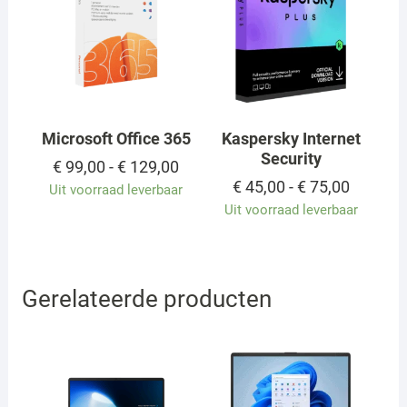
Microsoft Office 365
Kaspersky Internet
Security
Prijsklasse:
€
99,00
-
€
129,00
€ 99,00
Prijskla
€
45,00
-
€
75,00
Uit voorraad leverbaar
tot
€ 45,00
Uit voorraad leverbaar
€ 129,00
tot
€ 75,00
Gerelateerde producten