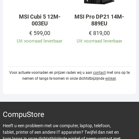
MSI Cubi 5 12M-
MSI Pro DP21 14M-
003EU
889EU
€
599,00
€
819,00
Uit voorraad leverbaar
Uit voorraad leverbaar
Voor actuele voorraden en prijzen raden wij u aan
contact
met ons op te
nemen of langs te komen in onze dichtstbijzijnde
winkel
.
CompuStore
Heeft u een probleem met uw computer, laptop, telefoon,
tablet, printer of een andere IT apparaten? Twijfel dan niet en
kom langs in onze dichtstbijzijnde
winkel
of neem
contact
met