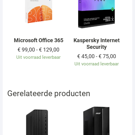
Microsoft Office 365
Kaspersky Internet
Security
Prijsklasse:
€
99,00
-
€
129,00
€ 99,00
Prijskla
€
45,00
-
€
75,00
Uit voorraad leverbaar
tot
€ 45,00
Uit voorraad leverbaar
€ 129,00
tot
€ 75,00
Gerelateerde producten