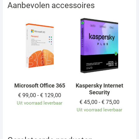
Aanbevolen accessoires
Microsoft Office 365
Kaspersky Internet
Security
Prijsklasse:
€
99,00
-
€
129,00
€ 99,00
Prijskla
€
45,00
-
€
75,00
Uit voorraad leverbaar
tot
€ 45,00
Uit voorraad leverbaar
€ 129,00
tot
€ 75,00