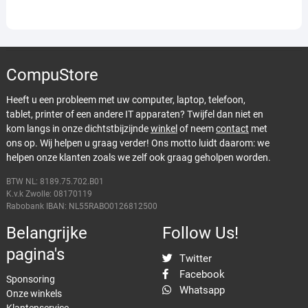
CompuStore
Heeft u een probleem met uw computer, laptop, telefoon,
tablet, printer of een andere IT apparaten? Twijfel dan niet en
kom langs in onze dichtstbijzijnde
winkel
of neem
contact
met
ons op. Wij helpen u graag verder! Ons motto luidt daarom: we
helpen onze klanten zoals we zelf ook graag geholpen worden.
BTW NL: 8189.75.702.B01
K.v.k Zwolle: 08170119
Rabobank IBAN: NL55RABO0126812500
Belangrijke
Follow Us!
pagina's
Twitter
Facebook
Sponsoring
Whatsapp
Onze winkels
Klantenservice