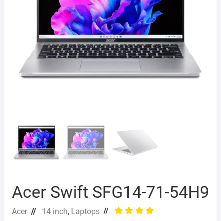
Acer Swift SFG14-71-54H9
//
Acer
//
14 inch
,
Laptops