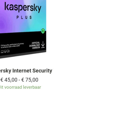
rsky Internet Security
Prijsklasse:
€
45,00
-
€
75,00
€ 45,00
it voorraad leverbaar
tot
€ 75,00