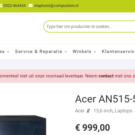
0522-464434
staphorst@compustore.nl
es
Service & Reparatie
Winkels
Klantenservi
momenteel niet uit onze voorraad leverbaar. Neem
contact
met ons o
Acer AN515-
Acer
//
15,6 inch
,
Laptops
€
999,00