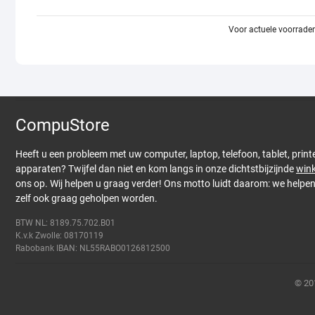
Voor actuele voorraden
CompuStore
Heeft u een probleem met uw computer, laptop, telefoon, tablet, print
apparaten? Twijfel dan niet en kom langs in onze dichtstbijzijnde
wink
ons op. Wij helpen u graag verder! Ons motto luidt daarom: we helpe
zelf ook graag geholpen worden.
BTW NL: 8189.75.702.B01
K.v.k Zwolle: 08170119
Rabobank IBAN: NL55RABO0126812500
© 20