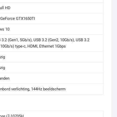
Full HD
 GeForce GTX1650TI
ws 10
 3.2 (Gen1, 5Gb/s), USB 3.2 (Gen2, 10Gb/s), USB 3.2
 10Gb/s) type-c, HDMI, Ethernet 1Gbps
zig
zig
anden
nbord verlichting, 144Hz beeldscherm
Core i7-10705H