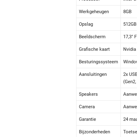
Werkgeheugen
8GB
Opslag
512GB
Beeldscherm
17,3" 
Grafische kaart
Nvidia
Besturingssysteem
Windo
Aansluitingen
2x USB
(Gen2,
Speakers
Aanwe
Camera
Aanwe
Garantie
24 ma
Bijzonderheden
Toetse