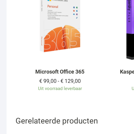
Microsoft Office 365
Kaspe
Prijsklasse:
€
99,00
-
€
129,00
€ 99,00
Uit voorraad leverbaar
U
tot
€ 129,00
Gerelateerde producten