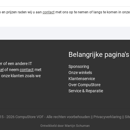
 en prijzen raden wij u aan
contact
met ons op te nemen of langs te komen in onze 
Belangrijke pagina's
er of een andere IT
Sponsoring
el
of neem
contact
met
Onze winkels
n onze klanten zoals we
Klantenservice
Over CompuStore
Service & Reparatie
15 - 2026 CompuStore VOF - Alle rechten voorbehouden ||
Privacyverklaring
||
Si
Ontwikkeld door
Martijn Schuman