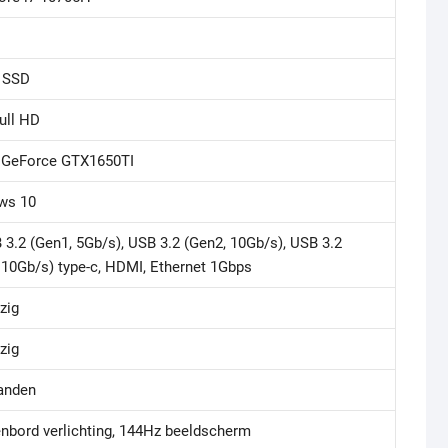
 SSD
Full HD
 GeForce GTX1650TI
ws 10
 3.2 (Gen1, 5Gb/s), USB 3.2 (Gen2, 10Gb/s), USB 3.2
 10Gb/s) type-c, HDMI, Ethernet 1Gbps
zig
zig
anden
nbord verlichting, 144Hz beeldscherm