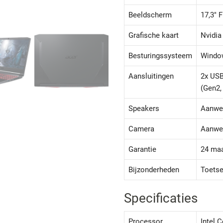
Beeldscherm
17,3" 
Grafische kaart
Nvidia
Besturingssysteem
Windo
Aansluitingen
2x USB
(Gen2,
Speakers
Aanwe
Camera
Aanwe
Garantie
24 ma
Bijzonderheden
Toetse
Specificaties
Processor
Intel 