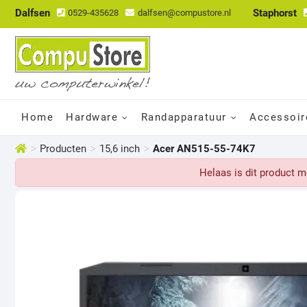
Dalfsen
Staphorst
0529-435628
dalfsen@compustore.nl
Home
Hardware
Randapparatuur
Accessoir
>
>
>
Producten
15,6 inch
Acer AN515-55-74K7
Helaas is dit product 