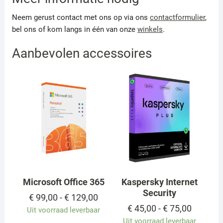
Neem gerust contact met ons op via ons
contactformulier
,
bel ons of kom langs in één van onze
winkels
.
Aanbevolen accessoires
Microsoft Office 365
Kaspersky Internet
Security
Prijsklasse:
€
99,00
-
€
129,00
€ 99,00
Prijskla
€
45,00
-
€
75,00
Uit voorraad leverbaar
tot
€ 45,00
Uit voorraad leverbaar