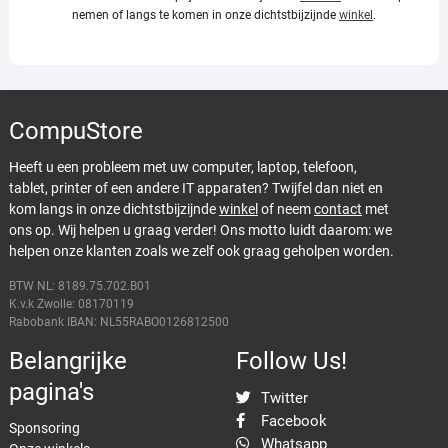
nemen of langs te komen in onze dichtstbijzijnde
winkel
.
CompuStore
Heeft u een probleem met uw computer, laptop, telefoon,
tablet, printer of een andere IT apparaten? Twijfel dan niet en
kom langs in onze dichtstbijzijnde
winkel
of neem
contact
met
ons op. Wij helpen u graag verder! Ons motto luidt daarom: we
helpen onze klanten zoals we zelf ook graag geholpen worden.
BTW NL: 8189.75.702.B01
K.v.k Zwolle: 08170119
Rabobank IBAN: NL55RABO0126812500
Belangrijke
Follow Us!
pagina's
Twitter
Facebook
Sponsoring
Whatsapp