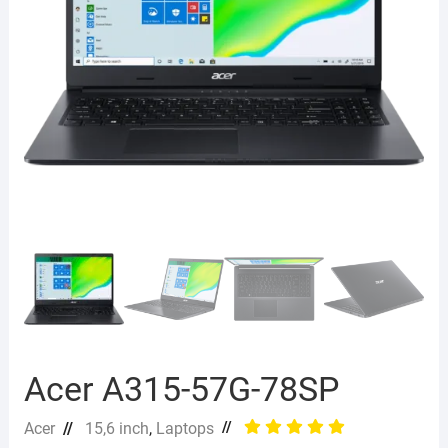
Acer A315-57G-78SP
//
Acer
//
15,6 inch
,
Laptops