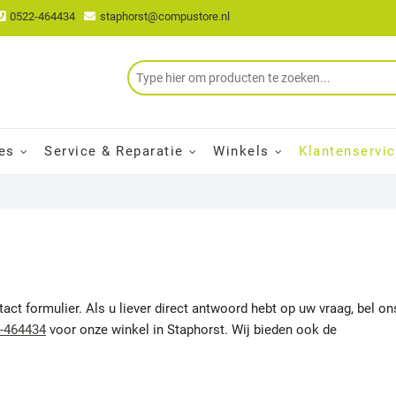
0522-464434
staphorst@compustore.nl
es
Service & Reparatie
Winkels
Klantenservi
t formulier. Als u liever direct antwoord hebt op uw vraag, bel on
-464434
voor onze winkel in Staphorst. Wij bieden ook de