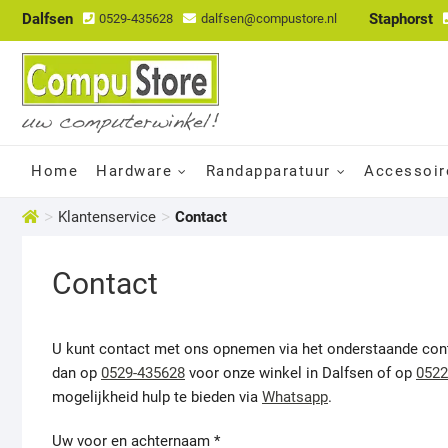
Dalfsen
Staphorst
0529-435628
dalfsen@compustore.nl
Home
Hardware
Randapparatuur
Accessoir
>
>
Klantenservice
Contact
Contact
U kunt contact met ons opnemen via het onderstaande contac
dan op
0529-435628
voor onze winkel in Dalfsen of op
0522
mogelijkheid hulp te bieden via
Whatsapp
.
Uw voor en achternaam *