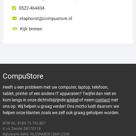
0522-464434
staphorst@compustore.nl
Kijk binnen
CompuStore
Heeft u een probleem met uw computer, laptop, telefoon,
tablet, printer of een andere IT apparaten? Twijfel dan niet en
kom langs in onze dichtstbijzijnde
winkel
of neem
contact
met
ons op. Wij helpen u graag verder! Ons motto luidt daarom: we
helpen onze klanten zoals we zelf ook graag geholpen worden.
BTW NL: 8189.75.702.B01
K.v.k Zwolle: 08170119
Rabobank IBAN: NL55RABO0126812500