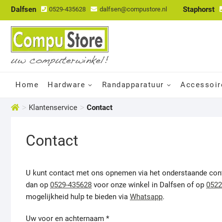
Dalfsen
Staphorst
0529-435628
dalfsen@compustore.nl
Home
Hardware
Randapparatuur
Accessoir
>
>
Klantenservice
Contact
Contact
U kunt contact met ons opnemen via het onderstaande contac
dan op
0529-435628
voor onze winkel in Dalfsen of op
0522
mogelijkheid hulp te bieden via
Whatsapp
.
Uw voor en achternaam *