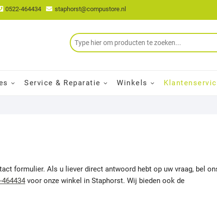
0522-464434
staphorst@compustore.nl
es
Service & Reparatie
Winkels
Klantenservi
t formulier. Als u liever direct antwoord hebt op uw vraag, bel on
-464434
voor onze winkel in Staphorst. Wij bieden ook de